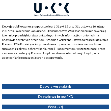
Decyzje publikowane są na podstawie art. 31 pkt 15 oraz 31b ustawy z 16 lutego
2007 roku o ochronie konkurencji i konsumentów. W uzasadnieniu nie zawierają
tajemnicy przedsiębiorstwa, ani żadnych innych informacji chronionych na
podstawie odrębnych przepisów. Zgodnie z wskazaną ustawą do zakresu działania
Prezesa UOKiK należy m. in. gromadzenie i upowszechnianie orzecznictwa w
sprawach z zakresu ochrony konkurencji i konsumentów, w szczególności przez
zamieszczanie decyzji Prezesa Urzędu na stronie internetowej Urzędu, w tym
udostępnianie oznaczenia stron postępowania.
Decyzje Prezesa UOKiK
Decyzje wg praktyk
Decyzje wg branż PKD
Wyszukaj