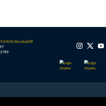
/UOKiK/SkrytkaESP
97
2789