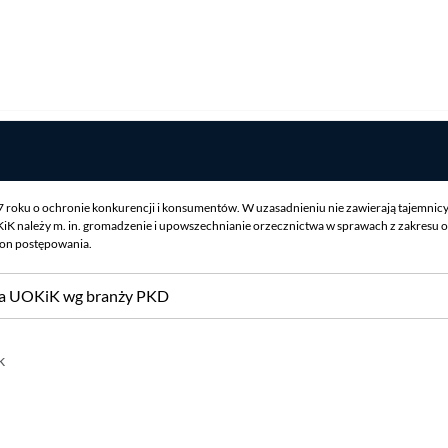
07 roku o ochronie konkurencji i konsumentów. W uzasadnieniu nie zawierają tajemnic
iK należy m. in. gromadzenie i upowszechnianie orzecznictwa w sprawach z zakresu o
ron postępowania.
sa UOKiK wg branży PKD
k