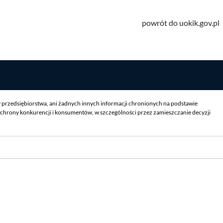
powrót do uokik.gov.pl
y przedsiębiorstwa, ani żadnych innych informacji chronionych na podstawie
chrony konkurencji i konsumentów, w szczególności przez zamieszczanie decyzji