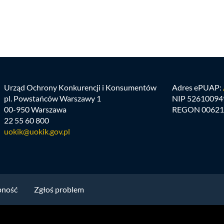
Urząd Ochrony Konkurencji i Konsumentów
Adres ePUAP:
pl. Powstańców Warszawy 1
NIP 52610094
00-950 Warszawa
REGON 00621
22 55 60 800
uokik@uokik.gov.pl
pność
Zgłoś problem