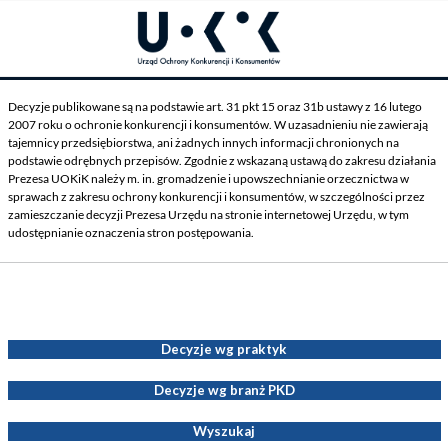
Decyzje publikowane są na podstawie art. 31 pkt 15 oraz 31b ustawy z 16 lutego
2007 roku o ochronie konkurencji i konsumentów. W uzasadnieniu nie zawierają
tajemnicy przedsiębiorstwa, ani żadnych innych informacji chronionych na
podstawie odrębnych przepisów. Zgodnie z wskazaną ustawą do zakresu działania
Prezesa UOKiK należy m. in. gromadzenie i upowszechnianie orzecznictwa w
sprawach z zakresu ochrony konkurencji i konsumentów, w szczególności przez
zamieszczanie decyzji Prezesa Urzędu na stronie internetowej Urzędu, w tym
udostępnianie oznaczenia stron postępowania.
Decyzje Prezesa UOKiK
Decyzje wg praktyk
Decyzje wg branż PKD
Wyszukaj