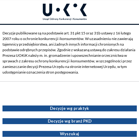
Decyzje publikowane są na podstawie art. 31 pkt 15 oraz 31b ustawy z 16 lutego
2007 roku o ochronie konkurencji i konsumentów. W uzasadnieniu nie zawierają
tajemnicy przedsiębiorstwa, ani żadnych innych informacji chronionych na
podstawie odrębnych przepisów. Zgodnie z wskazaną ustawą do zakresu działania
Prezesa UOKiK należy m. in. gromadzenie i upowszechnianie orzecznictwa w
sprawach z zakresu ochrony konkurencji i konsumentów, w szczególności przez
zamieszczanie decyzji Prezesa Urzędu na stronie internetowej Urzędu, w tym
udostępnianie oznaczenia stron postępowania.
Decyzje Prezesa UOKiK
Decyzje wg praktyk
Decyzje wg branż PKD
Wyszukaj