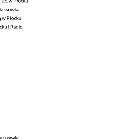
 s.c. w Płocku
o Taksówka
ą w Płocku
cku i Radio
Warszawie