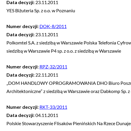
Data decyzji:
23.11.2011
YES Biżuteria Sp. z o.o. w Poznaniu
Numer decyzji:
DOK-8/2011
Data decyzji:
23.11.2011
Polkomtel S.A. z siedzibą w Warszawie Polska Telefonia Cyfrow
siedzibą w Warszawie P4 sp. z o.o. z siedzibą w Warszawie
Numer decyzji:
RPZ-32/2011
Data decyzji:
22.11.2011
„DOM HANDLOWY OPROGRAMOWANIA DHO Biuro Poszukiwania
Architektoniczne” z siedzibą w Warszawie oraz Dabkomp Sp. z o
Numer decyzji:
RKT-33/2011
Data decyzji:
04.11.2011
Polskie Stowarzyszenie Flisaków Pienińskich Na Rzece Duna