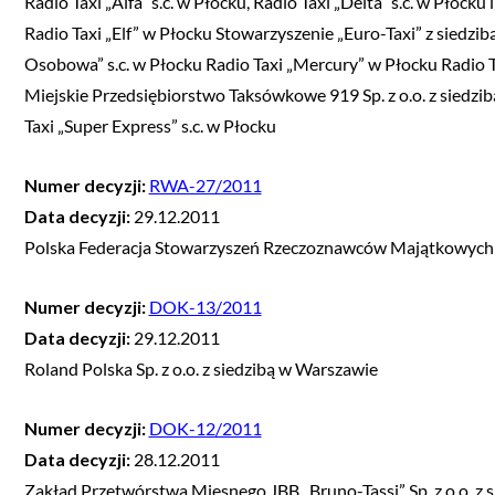
Radio Taxi „Alfa” s.c. w Płocku, Radio Taxi „Delta” s.c. w Płoc
Radio Taxi „Elf” w Płocku Stowarzyszenie „Euro-Taxi” z siedzi
Osobowa” s.c. w Płocku Radio Taxi „Mercury” w Płocku Radio T
Miejskie Przedsiębiorstwo Taksówkowe 919 Sp. z o.o. z siedzib
Taxi „Super Express” s.c. w Płocku
Numer decyzji:
RWA-27/2011
Data decyzji:
29.12.2011
Polska Federacja Stowarzyszeń Rzeczoznawców Majątkowych 
Numer decyzji:
DOK-13/2011
Data decyzji:
29.12.2011
Roland Polska Sp. z o.o. z siedzibą w Warszawie
Numer decyzji:
DOK-12/2011
Data decyzji:
28.12.2011
Zakład Przetwórstwa Mięsnego JBB „Bruno-Tassi” Sp. z o.o. z