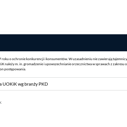
07 roku o ochronie konkurencji i konsumentów. W uzasadnieniu nie zawierają tajemnic
iK należy m. in. gromadzenie i upowszechnianie orzecznictwa w sprawach z zakresu o
ron postępowania.
sa UOKiK wg branży PKD
k