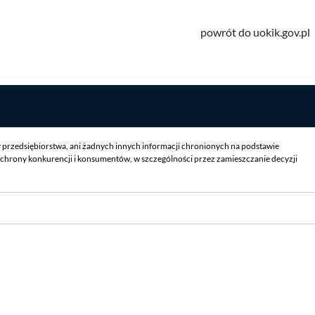
powrót do uokik.gov.pl
y przedsiębiorstwa, ani żadnych innych informacji chronionych na podstawie
chrony konkurencji i konsumentów, w szczególności przez zamieszczanie decyzji