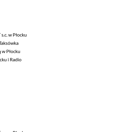
 s.c. w Płocku
o Taksówka
ą w Płocku
cku i Radio