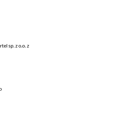
l sp. z o.o. z
o