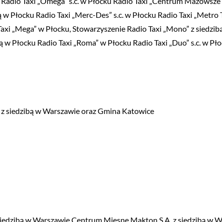
ku i Radio Taxi „Omega” s.c. w Płocku Radio Taxi „Centrum Mazowsze”
bą w Płocku Radio Taxi „Merc-Des” s.c. w Płocku Radio Taxi „Metr
axi „Mega” w Płocku, Stowarzyszenie Radio Taxi „Mono” z siedzib
ą w Płocku Radio Taxi „Roma” w Płocku Radio Taxi „Duo” s.c. w Pło
z siedzibą w Warszawie oraz Gmina Katowice
 siedzibą w Warszawie Centrum Mięsne Makton S.A. z siedzibą w 