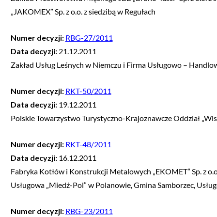
„JAKOMEX” Sp. z o.o. z siedzibą w Regułach
Numer decyzji:
RBG-27/2011
Data decyzji:
21.12.2011
Zakład Usług Leśnych w Niemczu i Firma Usługowo – Hand
Numer decyzji:
RKT-50/2011
Data decyzji:
19.12.2011
Polskie Towarzystwo Turystyczno-Krajoznawcze Oddział „Wis
Numer decyzji:
RKT-48/2011
Data decyzji:
16.12.2011
Fabryka Kotłów i Konstrukcji Metalowych „EKOMET” Sp. z o.o
Usługowa „Miedź-Pol” w Polanowie, Gmina Samborzec, Usłu
Numer decyzji:
RBG-23/2011