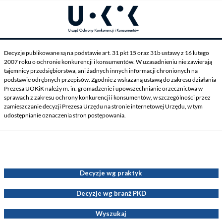
Decyzje publikowane są na podstawie art. 31 pkt 15 oraz 31b ustawy z 16 lutego
2007 roku o ochronie konkurencji i konsumentów. W uzasadnieniu nie zawierają
tajemnicy przedsiębiorstwa, ani żadnych innych informacji chronionych na
podstawie odrębnych przepisów. Zgodnie z wskazaną ustawą do zakresu działania
Prezesa UOKiK należy m. in. gromadzenie i upowszechnianie orzecznictwa w
sprawach z zakresu ochrony konkurencji i konsumentów, w szczególności przez
zamieszczanie decyzji Prezesa Urzędu na stronie internetowej Urzędu, w tym
udostępnianie oznaczenia stron postępowania.
Decyzje Prezesa UOKiK
Decyzje wg praktyk
Decyzje wg branż PKD
Wyszukaj