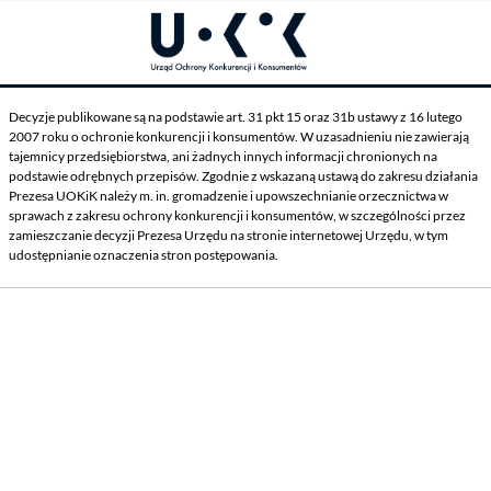
Decyzje publikowane są na podstawie art. 31 pkt 15 oraz 31b ustawy z 16 lutego
2007 roku o ochronie konkurencji i konsumentów. W uzasadnieniu nie zawierają
tajemnicy przedsiębiorstwa, ani żadnych innych informacji chronionych na
podstawie odrębnych przepisów. Zgodnie z wskazaną ustawą do zakresu działania
Prezesa UOKiK należy m. in. gromadzenie i upowszechnianie orzecznictwa w
sprawach z zakresu ochrony konkurencji i konsumentów, w szczególności przez
zamieszczanie decyzji Prezesa Urzędu na stronie internetowej Urzędu, w tym
udostępnianie oznaczenia stron postępowania.