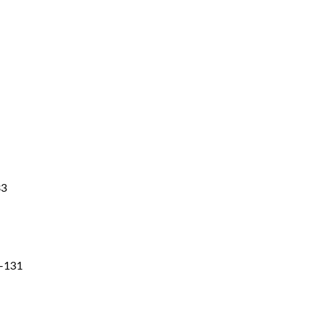
33
F-131