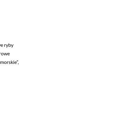
we ryby
orowe
morskie”,