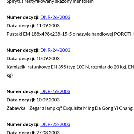
Spirytus rektyfikowany skażony mentolem
Numer decyzji:
DNR-26/2003
Data decyzji:
11.09.2003
Pustaki EM 188x498x238-15-5 o nazwie handlowej POROT
Numer decyzji:
DNR-24/2003
Data decyzji:
10.09.2003
Kamizelki ratunkowe EN 395 (typ 100 N, rozmiar do 20 kg), E
kg)
Numer decyzji:
DNR-16/2003
Data decyzji:
10.09.2003
Zabawka: "Zegar z lampką", Exquisite Ming Da Gong Yi Chang,
Numer decyzji:
DNR-22/2003
Data decyzji:
27.08.2003