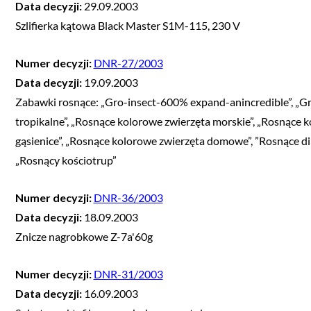
Data decyzji:
29.09.2003
Szlifierka kątowa Black Master S1M-115, 230 V
Numer decyzji:
DNR-27/2003
Data decyzji:
19.09.2003
Zabawki rosnące: „Gro-insect-600% expand-anincredible”, „Gro 
tropikalne”, „Rosnące kolorowe zwierzęta morskie”, „Rosnące 
gąsienice”, „Rosnące kolorowe zwierzęta domowe”, ”Rosnące din
„Rosnący kościotrup”
Numer decyzji:
DNR-36/2003
Data decyzji:
18.09.2003
Znicze nagrobkowe Z-7a'60g
Numer decyzji:
DNR-31/2003
Data decyzji:
16.09.2003