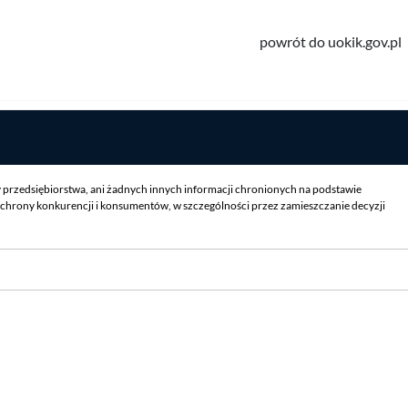
powrót do uokik.gov.pl
y przedsiębiorstwa, ani żadnych innych informacji chronionych na podstawie
chrony konkurencji i konsumentów, w szczególności przez zamieszczanie decyzji