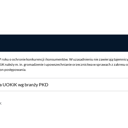
07 roku o ochronie konkurencji i konsumentów. W uzasadnieniu nie zawierają tajemnic
iK należy m. in. gromadzenie i upowszechnianie orzecznictwa w sprawach z zakresu o
ron postępowania.
sa UOKiK wg branży PKD
k