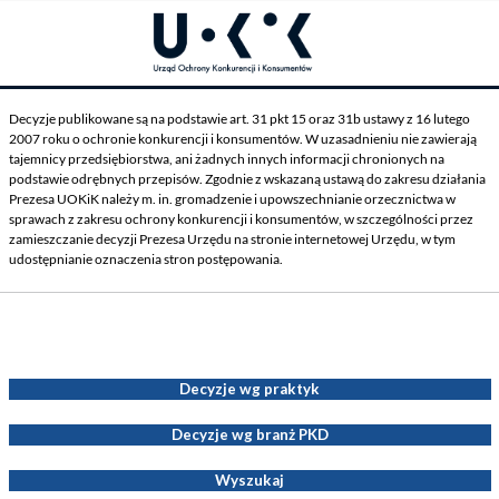
Decyzje publikowane są na podstawie art. 31 pkt 15 oraz 31b ustawy z 16 lutego
2007 roku o ochronie konkurencji i konsumentów. W uzasadnieniu nie zawierają
tajemnicy przedsiębiorstwa, ani żadnych innych informacji chronionych na
podstawie odrębnych przepisów. Zgodnie z wskazaną ustawą do zakresu działania
Prezesa UOKiK należy m. in. gromadzenie i upowszechnianie orzecznictwa w
sprawach z zakresu ochrony konkurencji i konsumentów, w szczególności przez
zamieszczanie decyzji Prezesa Urzędu na stronie internetowej Urzędu, w tym
udostępnianie oznaczenia stron postępowania.
Decyzje Prezesa UOKiK
Decyzje wg praktyk
Decyzje wg branż PKD
Wyszukaj