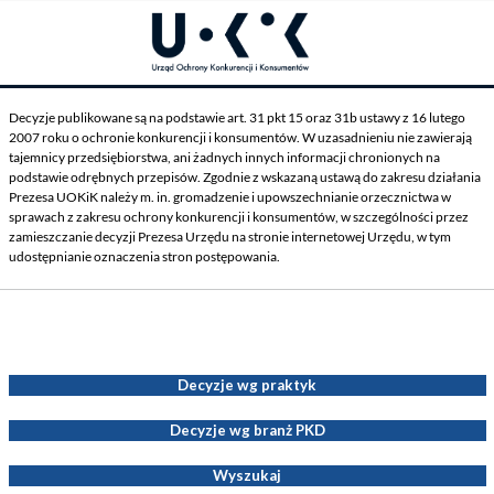
Decyzje publikowane są na podstawie art. 31 pkt 15 oraz 31b ustawy z 16 lutego
2007 roku o ochronie konkurencji i konsumentów. W uzasadnieniu nie zawierają
tajemnicy przedsiębiorstwa, ani żadnych innych informacji chronionych na
podstawie odrębnych przepisów. Zgodnie z wskazaną ustawą do zakresu działania
Prezesa UOKiK należy m. in. gromadzenie i upowszechnianie orzecznictwa w
sprawach z zakresu ochrony konkurencji i konsumentów, w szczególności przez
zamieszczanie decyzji Prezesa Urzędu na stronie internetowej Urzędu, w tym
udostępnianie oznaczenia stron postępowania.
Decyzje Prezesa UOKiK
Decyzje wg praktyk
Decyzje wg branż PKD
Wyszukaj