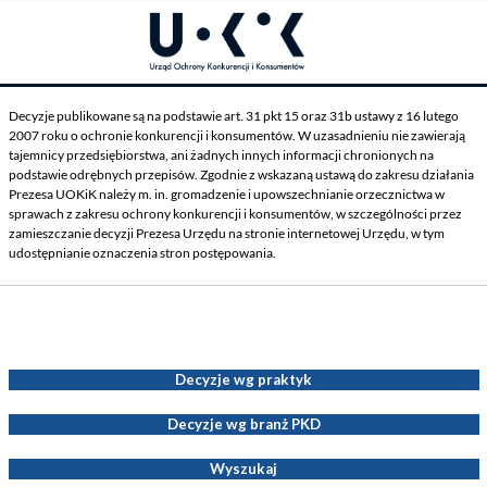
Decyzje publikowane są na podstawie art. 31 pkt 15 oraz 31b ustawy z 16 lutego
2007 roku o ochronie konkurencji i konsumentów. W uzasadnieniu nie zawierają
tajemnicy przedsiębiorstwa, ani żadnych innych informacji chronionych na
podstawie odrębnych przepisów. Zgodnie z wskazaną ustawą do zakresu działania
Prezesa UOKiK należy m. in. gromadzenie i upowszechnianie orzecznictwa w
sprawach z zakresu ochrony konkurencji i konsumentów, w szczególności przez
zamieszczanie decyzji Prezesa Urzędu na stronie internetowej Urzędu, w tym
udostępnianie oznaczenia stron postępowania.
Decyzje Prezesa UOKiK
Decyzje wg praktyk
Decyzje wg branż PKD
Wyszukaj