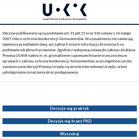
Decyzje publikowane są na podstawie art. 31 pkt 15 oraz 31b ustawy z 16 lutego
2007 roku o ochronie konkurencji i konsumentów. W uzasadnieniu nie zawierają
tajemnicy przedsiębiorstwa, ani żadnych innych informacji chronionych na
podstawie odrębnych przepisów. Zgodnie z wskazaną ustawą do zakresu działania
Prezesa UOKiK należy m. in. gromadzenie i upowszechnianie orzecznictwa w
sprawach z zakresu ochrony konkurencji i konsumentów, w szczególności przez
zamieszczanie decyzji Prezesa Urzędu na stronie internetowej Urzędu, w tym
udostępnianie oznaczenia stron postępowania.
Decyzje Prezesa UOKiK
Decyzje wg praktyk
Decyzje wg branż PKD
Wyszukaj