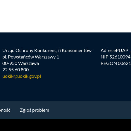
Urząd Ochrony Konkurencji i Konsumentów
Adres ePUAP:
pl. Powstańców Warszawy 1
NIP 52610094
00-950 Warszawa
REGON 00621
22 55 60 800
uokik@uokik.gov.pl
pność
Zgłoś problem