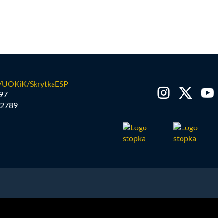
/UOKiK/SkrytkaESP
97
2789