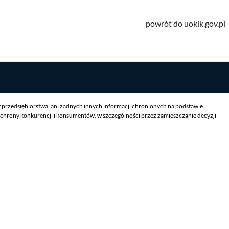
powrót do uokik.gov.pl
y przedsiębiorstwa, ani żadnych innych informacji chronionych na podstawie
chrony konkurencji i konsumentów, w szczególności przez zamieszczanie decyzji