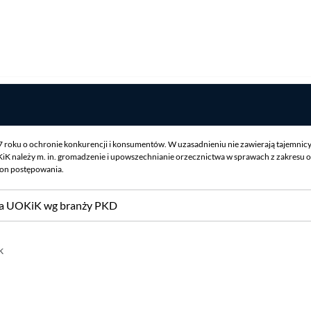
07 roku o ochronie konkurencji i konsumentów. W uzasadnieniu nie zawierają tajemnic
iK należy m. in. gromadzenie i upowszechnianie orzecznictwa w sprawach z zakresu o
ron postępowania.
sa UOKiK wg branży PKD
k