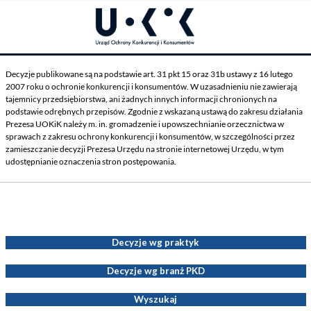
Decyzje publikowane są na podstawie art. 31 pkt 15 oraz 31b ustawy z 16 lutego
2007 roku o ochronie konkurencji i konsumentów. W uzasadnieniu nie zawierają
tajemnicy przedsiębiorstwa, ani żadnych innych informacji chronionych na
podstawie odrębnych przepisów. Zgodnie z wskazaną ustawą do zakresu działania
Prezesa UOKiK należy m. in. gromadzenie i upowszechnianie orzecznictwa w
sprawach z zakresu ochrony konkurencji i konsumentów, w szczególności przez
zamieszczanie decyzji Prezesa Urzędu na stronie internetowej Urzędu, w tym
udostępnianie oznaczenia stron postępowania.
Decyzje Prezesa UOKiK
Decyzje wg praktyk
Decyzje wg branż PKD
Wyszukaj