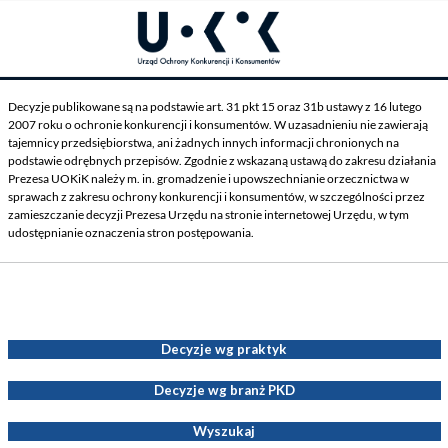
Decyzje publikowane są na podstawie art. 31 pkt 15 oraz 31b ustawy z 16 lutego
2007 roku o ochronie konkurencji i konsumentów. W uzasadnieniu nie zawierają
tajemnicy przedsiębiorstwa, ani żadnych innych informacji chronionych na
podstawie odrębnych przepisów. Zgodnie z wskazaną ustawą do zakresu działania
Prezesa UOKiK należy m. in. gromadzenie i upowszechnianie orzecznictwa w
sprawach z zakresu ochrony konkurencji i konsumentów, w szczególności przez
zamieszczanie decyzji Prezesa Urzędu na stronie internetowej Urzędu, w tym
udostępnianie oznaczenia stron postępowania.
Decyzje Prezesa UOKiK
Decyzje wg praktyk
Decyzje wg branż PKD
Wyszukaj