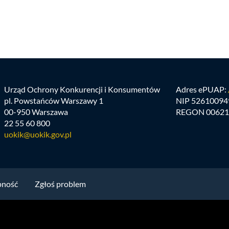
Urząd Ochrony Konkurencji i Konsumentów
Adres ePUAP:
pl. Powstańców Warszawy 1
NIP 52610094
00-950 Warszawa
REGON 00621
22 55 60 800
uokik@uokik.gov.pl
pność
Zgłoś problem