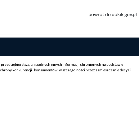
powrót do uokik.gov.pl
y przedsiębiorstwa, ani żadnych innych informacji chronionych na podstawie
chrony konkurencji i konsumentów, w szczególności przez zamieszczanie decyzji