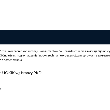
07 roku o ochronie konkurencji i konsumentów. W uzasadnieniu nie zawierają tajemnic
iK należy m. in. gromadzenie i upowszechnianie orzecznictwa w sprawach z zakresu o
ron postępowania.
sa UOKiK wg branży PKD
k