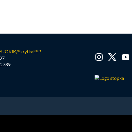
/UOKiK/SkrytkaESP
97
2789