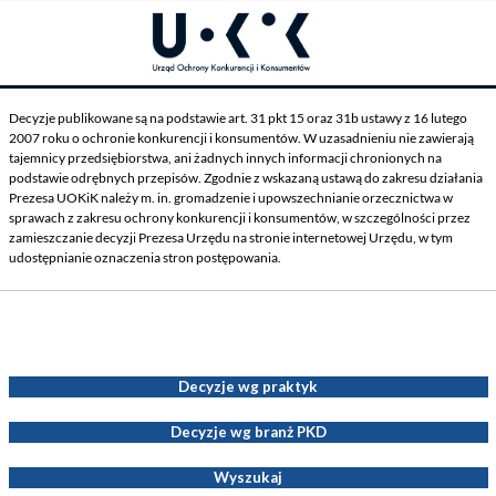
Decyzje publikowane są na podstawie art. 31 pkt 15 oraz 31b ustawy z 16 lutego
2007 roku o ochronie konkurencji i konsumentów. W uzasadnieniu nie zawierają
tajemnicy przedsiębiorstwa, ani żadnych innych informacji chronionych na
podstawie odrębnych przepisów. Zgodnie z wskazaną ustawą do zakresu działania
Prezesa UOKiK należy m. in. gromadzenie i upowszechnianie orzecznictwa w
sprawach z zakresu ochrony konkurencji i konsumentów, w szczególności przez
zamieszczanie decyzji Prezesa Urzędu na stronie internetowej Urzędu, w tym
udostępnianie oznaczenia stron postępowania.
Decyzje Prezesa UOKiK
Decyzje wg praktyk
Decyzje wg branż PKD
Wyszukaj