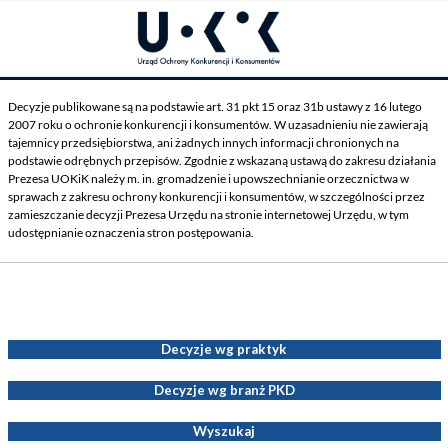
Decyzje publikowane są na podstawie art. 31 pkt 15 oraz 31b ustawy z 16 lutego
2007 roku o ochronie konkurencji i konsumentów. W uzasadnieniu nie zawierają
tajemnicy przedsiębiorstwa, ani żadnych innych informacji chronionych na
podstawie odrębnych przepisów. Zgodnie z wskazaną ustawą do zakresu działania
Prezesa UOKiK należy m. in. gromadzenie i upowszechnianie orzecznictwa w
sprawach z zakresu ochrony konkurencji i konsumentów, w szczególności przez
zamieszczanie decyzji Prezesa Urzędu na stronie internetowej Urzędu, w tym
udostępnianie oznaczenia stron postępowania.
Decyzje Prezesa UOKiK
Decyzje wg praktyk
Decyzje wg branż PKD
Wyszukaj