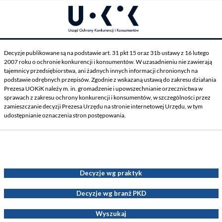
Decyzje publikowane są na podstawie art. 31 pkt 15 oraz 31b ustawy z 16 lutego
2007 roku o ochronie konkurencji i konsumentów. W uzasadnieniu nie zawierają
tajemnicy przedsiębiorstwa, ani żadnych innych informacji chronionych na
podstawie odrębnych przepisów. Zgodnie z wskazaną ustawą do zakresu działania
Prezesa UOKiK należy m. in. gromadzenie i upowszechnianie orzecznictwa w
sprawach z zakresu ochrony konkurencji i konsumentów, w szczególności przez
zamieszczanie decyzji Prezesa Urzędu na stronie internetowej Urzędu, w tym
udostępnianie oznaczenia stron postępowania.
Decyzje Prezesa UOKiK
Decyzje wg praktyk
Decyzje wg branż PKD
Wyszukaj