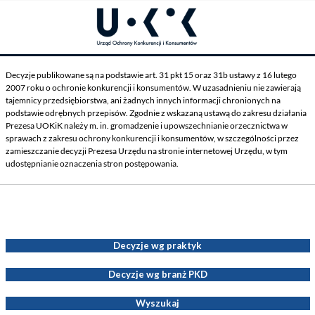
Decyzje publikowane są na podstawie art. 31 pkt 15 oraz 31b ustawy z 16 lutego
2007 roku o ochronie konkurencji i konsumentów. W uzasadnieniu nie zawierają
tajemnicy przedsiębiorstwa, ani żadnych innych informacji chronionych na
podstawie odrębnych przepisów. Zgodnie z wskazaną ustawą do zakresu działania
Prezesa UOKiK należy m. in. gromadzenie i upowszechnianie orzecznictwa w
sprawach z zakresu ochrony konkurencji i konsumentów, w szczególności przez
zamieszczanie decyzji Prezesa Urzędu na stronie internetowej Urzędu, w tym
udostępnianie oznaczenia stron postępowania.
Decyzje Prezesa UOKiK
Decyzje wg praktyk
Decyzje wg branż PKD
Wyszukaj