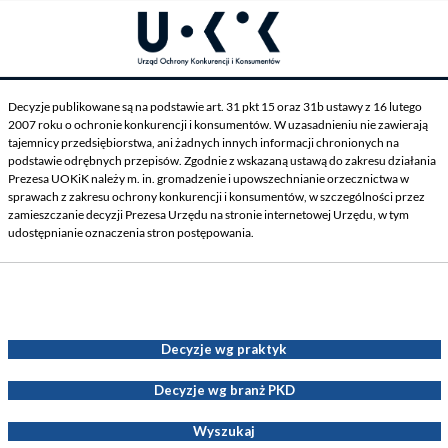
Decyzje publikowane są na podstawie art. 31 pkt 15 oraz 31b ustawy z 16 lutego
2007 roku o ochronie konkurencji i konsumentów. W uzasadnieniu nie zawierają
tajemnicy przedsiębiorstwa, ani żadnych innych informacji chronionych na
podstawie odrębnych przepisów. Zgodnie z wskazaną ustawą do zakresu działania
Prezesa UOKiK należy m. in. gromadzenie i upowszechnianie orzecznictwa w
sprawach z zakresu ochrony konkurencji i konsumentów, w szczególności przez
zamieszczanie decyzji Prezesa Urzędu na stronie internetowej Urzędu, w tym
udostępnianie oznaczenia stron postępowania.
Decyzje Prezesa UOKiK
Decyzje wg praktyk
Decyzje wg branż PKD
Wyszukaj