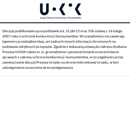
Decyzje publikowane są na podstawie art. 31 pkt 15 oraz 31b ustawy z 16 lutego
2007 roku o ochronie konkurencji i konsumentów. W uzasadnieniu nie zawierają
tajemnicy przedsiębiorstwa, ani żadnych innych informacji chronionych na
podstawie odrębnych przepisów. Zgodnie z wskazaną ustawą do zakresu działania
Prezesa UOKiK należy m. in. gromadzenie i upowszechnianie orzecznictwa w
sprawach z zakresu ochrony konkurencji i konsumentów, w szczególności przez
zamieszczanie decyzji Prezesa Urzędu na stronie internetowej Urzędu, w tym
udostępnianie oznaczenia stron postępowania.