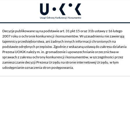
Decyzje publikowane są na podstawie art. 31 pkt 15 oraz 31b ustawy z 16 lutego
2007 roku o ochronie konkurencji i konsumentów. W uzasadnieniu nie zawierają
tajemnicy przedsiębiorstwa, ani żadnych innych informacji chronionych na
podstawie odrębnych przepisów. Zgodnie z wskazaną ustawą do zakresu działania
Prezesa UOKiK należy m. in. gromadzenie i upowszechnianie orzecznictwa w
sprawach z zakresu ochrony konkurencji i konsumentów, w szczególności przez
zamieszczanie decyzji Prezesa Urzędu na stronie internetowej Urzędu, w tym
udostępnianie oznaczenia stron postępowania.