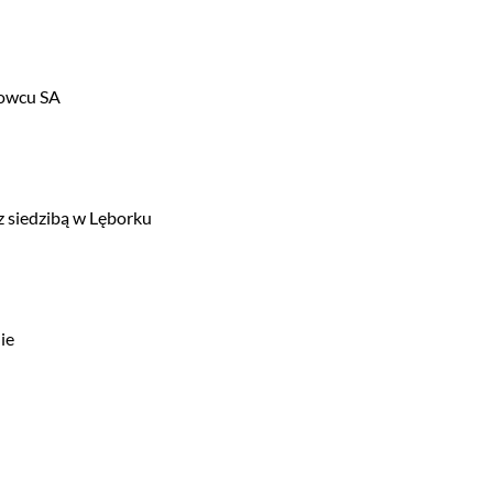
nowcu SA
z siedzibą w Lęborku
ie