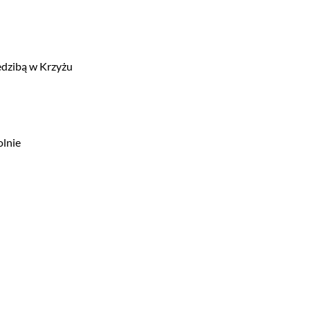
iedzibą w Krzyżu
olnie