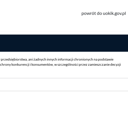
powrót do uokik.gov.pl
y przedsiębiorstwa, ani żadnych innych informacji chronionych na podstawie
chrony konkurencji i konsumentów, w szczególności przez zamieszczanie decyzji