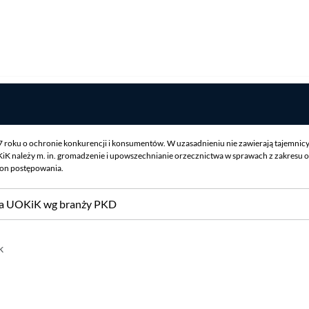
07 roku o ochronie konkurencji i konsumentów. W uzasadnieniu nie zawierają tajemnic
iK należy m. in. gromadzenie i upowszechnianie orzecznictwa w sprawach z zakresu o
ron postępowania.
sa UOKiK wg branży PKD
k