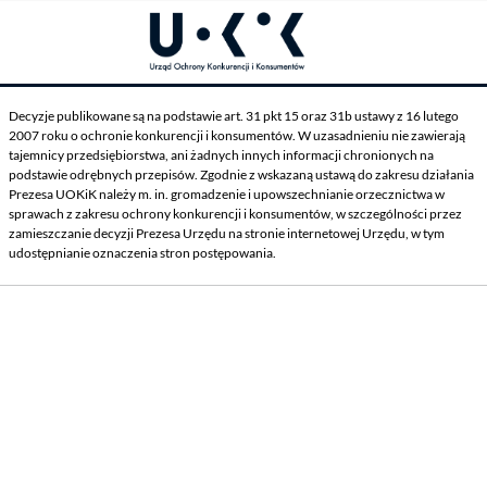
Decyzje publikowane są na podstawie art. 31 pkt 15 oraz 31b ustawy z 16 lutego
2007 roku o ochronie konkurencji i konsumentów. W uzasadnieniu nie zawierają
tajemnicy przedsiębiorstwa, ani żadnych innych informacji chronionych na
podstawie odrębnych przepisów. Zgodnie z wskazaną ustawą do zakresu działania
Prezesa UOKiK należy m. in. gromadzenie i upowszechnianie orzecznictwa w
sprawach z zakresu ochrony konkurencji i konsumentów, w szczególności przez
zamieszczanie decyzji Prezesa Urzędu na stronie internetowej Urzędu, w tym
udostępnianie oznaczenia stron postępowania.