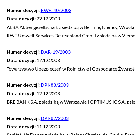
Numer decyzji:
RWR-40/2003
Data decyzji:
22.12.2003
ALBA Aktiengesellschaft z siedzibą w Berlinie, Niemcy, Wrocł
RWE Umwelt Serwices Deutschland GmbH z siedzibą w Vierse
Numer decyzji:
DAR-19/2003
Data decyzji:
17.12.2003
Towarzystwo Ubezpieczeń w Rolnictwie i Gospodarce Żywności
Numer decyzji:
DPI-83/2003
Data decyzji:
12.12.2003
BRE BANK S.A. z siedzibą w Warszawie i OPTIMUS IC S.A. z s
Numer decyzji:
DPI-82/2003
Data decyzji:
11.12.2003
Société Air France z siedzibą w Roissy Charles-de-Gaulle, Fran