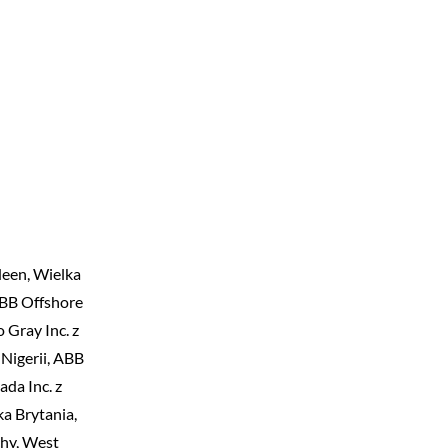
deen, Wielka
ABB Offshore
 Gray Inc. z
 Nigerii, ABB
ada Inc. z
ka Brytania,
chy, West