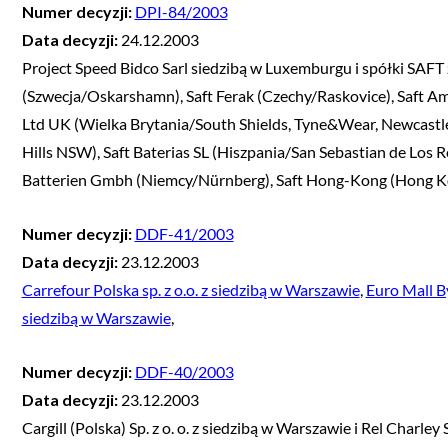
Numer decyzji:
DPI-84/2003
Data decyzji:
24.12.2003
Project Speed Bidco Sarl siedzibą w Luxemburgu i spółki SAFT z 
(Szwecja/Oskarshamn), Saft Ferak (Czechy/Raskovice), Saft Am
Ltd UK (Wielka Brytania/South Shields, Tyne&Wear, Newcastle),
Hills NSW), Saft Baterias SL (Hiszpania/San Sebastian de Los
Batterien Gmbh (Niemcy/Nürnberg), Saft Hong-Kong (Hong Ko
Numer decyzji:
DDF-41/2003
Data decyzji:
23.12.2003
Carrefour Polska sp. z o.o. z siedzibą w Warszawie
,
Euro Mall By
siedzibą w Warszawie
,
Numer decyzji:
DDF-40/2003
Data decyzji:
23.12.2003
Cargill (Polska) Sp. z o. o. z siedzibą w Warszawie i Rel Charley 