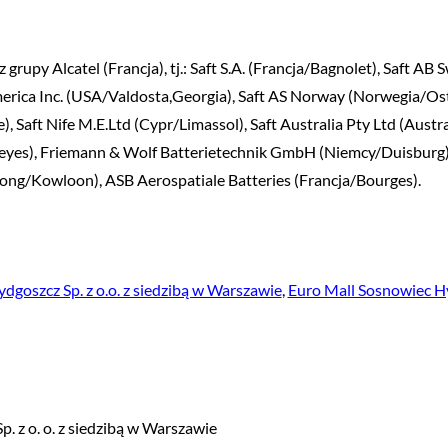
grupy Alcatel (Francja), tj.: Saft S.A. (Francja/Bagnolet), Saft AB
erica Inc. (USA/Valdosta,Georgia), Saft AS Norway (Norwegia/Ost
 Saft Nife M.E.Ltd (Cypr/Limassol), Saft Australia Pty Ltd (Austr
 Reyes), Friemann & Wolf Batterietechnik GmbH (Niemcy/Duisburg),
ng/Kowloon), ASB Aerospatiale Batteries (Francja/Bourges).
dgoszcz Sp. z o.o. z siedzibą w Warszawie
,
Euro Mall Sosnowiec Hyp
Sp. z o. o. z siedzibą w Warszawie