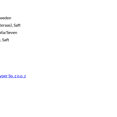
 Sweden
eraas), Saft
alia/Seven
 Saft
er Sp. z o.o. z