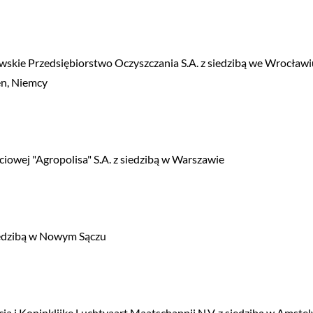
awskie Przedsiębiorstwo Oczyszczania S.A. z siedzibą we Wrocławi
n, Niemcy
owej "Agropolisa" S.A. z siedzibą w Warszawie
iedzibą w Nowym Sączu
cja i Koninklijke Luchtvaart Maatschappij N.V. z siedzibą w Amste