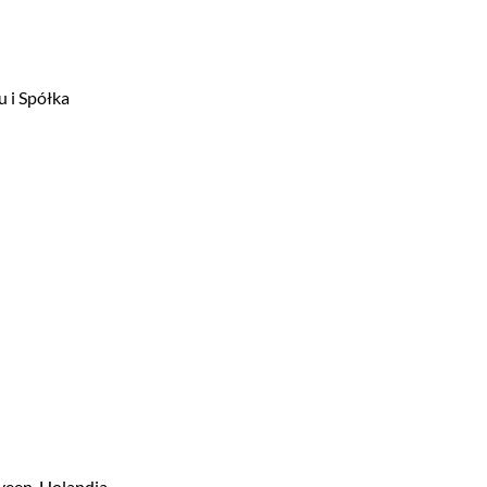
u i Spółka
lveen, Holandia