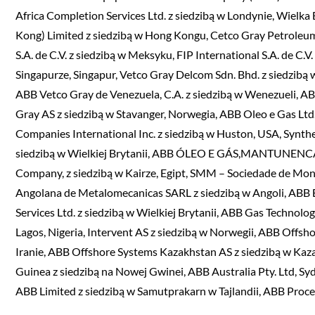
Africa Completion Services Ltd. z siedzibą w Londynie, Wielka
Kong) Limited z siedzibą w Hong Kongu, Cetco Gray Petroleum
S.A. de C.V. z siedzibą w Meksyku, FIP International S.A. de C.V
Singapurze, Singapur, Vetco Gray Delcom Sdn. Bhd. z siedzibą w 
ABB Vetco Gray de Venezuela, C.A. z siedzibą w Wenezueli, AB
Gray AS z siedzibą w Stavanger, Norwegia, ABB Oleo e Gas Ltd.
Companies International Inc. z siedzibą w Huston, USA, Synthe
siedzibą w Wielkiej Brytanii, ABB ÓLEO E GÁS,MANTUNENCÃ
Company, z siedzibą w Kairze, Egipt, SMM – Sociedade de Mo
Angolana de Metalomecanicas SARL z siedzibą w Angoli, ABB 
Services Ltd. z siedzibą w Wielkiej Brytanii, ABB Gas Technolo
Lagos, Nigeria, Intervent AS z siedzibą w Norwegii, ABB Offsh
Iranie, ABB Offshore Systems Kazakhstan AS z siedzibą w Kaza
Guinea z siedzibą na Nowej Gwinei, ABB Australia Pty. Ltd, Syd
ABB Limited z siedzibą w Samutprakarn w Tajlandii, ABB Proces