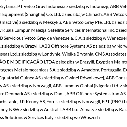
 Brytania, PT Vetco Gray Indonesia z siedzibą w Indonezji, ABB Ve
 Equipment (Shanghai) Co. Ltd. z siedzibą w Chinach, ABB Vetco
. (Inactive) z siedzibą w Meksyku, ABB Vetco Gray Pte. Ltd. z siedzi
Kuala Lumpur, Malezja, Satellite Services International Inc. z sie
B Servicious Vetco Gray de Venezuela, C.A. z siedzibą w Wenezuel
 z siedzibą w Brazylii, ABB Offshore Systems AS z siedzibą w Nor
seas Ltd. z siedzibą w Londynie, Wielka Brytania, CMS Associates 
O E MODIFICAÇÃO LTDA z siedzibą w Brazylii, Egyptian Maint
ntagnes Metalomecanicas S.A. z siedzibą w Amadora, Portugalia,
Equatorial Guinea AS z siedzibą w Gwinei Równikowej, ABB Cons
gy AS z siedzibą w Norwegii, ABB Lummus Global (Nigeria) Ltd. z s
ore Denmark AS z siedzibą w Danii, ABB Offshore Systems Iran AS 
chstanie, J.P. Kenny AS, Forus z siedzibą w Norwegii, EPT (PNG) 
ney, NSW z siedzibą w Australii, ABB Ltd. Almaty z siedzibą w Kaz
s Solutions & Services Italy z siedzibą we Włoszech