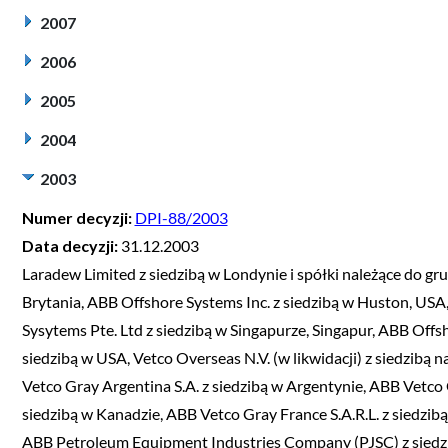
2007
2006
2005
2004
2003
Numer decyzji:
DPI-88/2003
Data decyzji:
31.12.2003
Laradew Limited z siedzibą w Londynie i spółki należące do g
Brytania, ABB Offshore Systems Inc. z siedzibą w Huston, USA
Sysytems Pte. Ltd z siedzibą w Singapurze, Singapur, ABB Offsh
siedzibą w USA, Vetco Overseas N.V. (w likwidacji) z siedzibą 
Vetco Gray Argentina S.A. z siedzibą w Argentynie, ABB Vetco G
siedzibą w Kanadzie, ABB Vetco Gray France S.A.R.L. z siedzibą
ABB Petroleum Equipment Industries Company (PJSC) z siedzibą