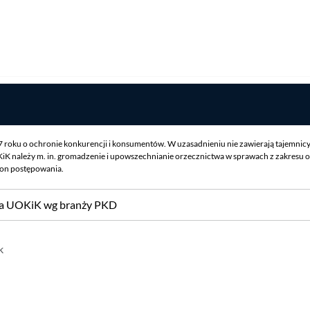
07 roku o ochronie konkurencji i konsumentów. W uzasadnieniu nie zawierają tajemnic
iK należy m. in. gromadzenie i upowszechnianie orzecznictwa w sprawach z zakresu o
ron postępowania.
sa UOKiK wg branży PKD
k