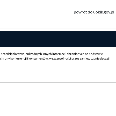
powrót do uokik.gov.pl
y przedsiębiorstwa, ani żadnych innych informacji chronionych na podstawie
chrony konkurencji i konsumentów, w szczególności przez zamieszczanie decyzji