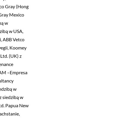
tco Gray (Hong
 Gray Mexico
bą w
dzibą w USA,
i, ABB Vetco
wegii, Koomey
Ltd. (UK) z
enance
 EAM –Empresa
ultancy
iedzibą w
z siedzibą w
Ltd. Papua New
achstanie,