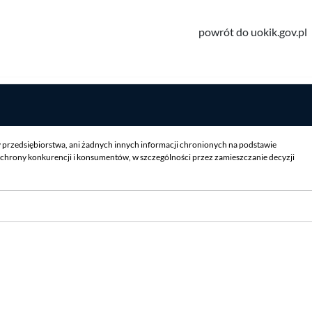
powrót do uokik.gov.pl
y przedsiębiorstwa, ani żadnych innych informacji chronionych na podstawie
chrony konkurencji i konsumentów, w szczególności przez zamieszczanie decyzji