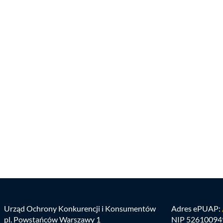
Urząd Ochrony Konkurencji i Konsumentów
Adres ePUAP:
pl. Powstańców Warszawy 1
NIP 52610094