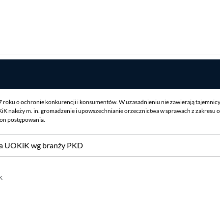
07 roku o ochronie konkurencji i konsumentów. W uzasadnieniu nie zawierają tajemnic
iK należy m. in. gromadzenie i upowszechnianie orzecznictwa w sprawach z zakresu o
ron postępowania.
sa UOKiK wg branży PKD
k