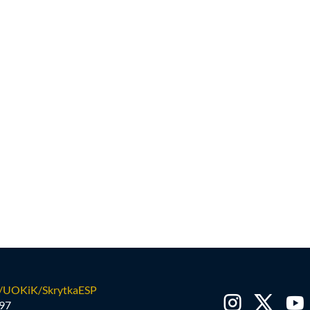
/UOKiK/SkrytkaESP
97