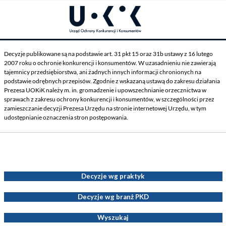
Decyzje publikowane są na podstawie art. 31 pkt 15 oraz 31b ustawy z 16 lutego
2007 roku o ochronie konkurencji i konsumentów. W uzasadnieniu nie zawierają
tajemnicy przedsiębiorstwa, ani żadnych innych informacji chronionych na
podstawie odrębnych przepisów. Zgodnie z wskazaną ustawą do zakresu działania
Prezesa UOKiK należy m. in. gromadzenie i upowszechnianie orzecznictwa w
sprawach z zakresu ochrony konkurencji i konsumentów, w szczególności przez
zamieszczanie decyzji Prezesa Urzędu na stronie internetowej Urzędu, w tym
udostępnianie oznaczenia stron postępowania.
Decyzje Prezesa UOKiK
Decyzje wg praktyk
Decyzje wg branż PKD
Wyszukaj