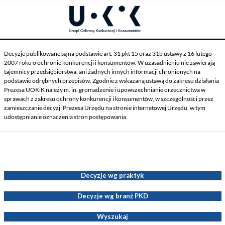
Decyzje publikowane są na podstawie art. 31 pkt 15 oraz 31b ustawy z 16 lutego
2007 roku o ochronie konkurencji i konsumentów. W uzasadnieniu nie zawierają
tajemnicy przedsiębiorstwa, ani żadnych innych informacji chronionych na
podstawie odrębnych przepisów. Zgodnie z wskazaną ustawą do zakresu działania
Prezesa UOKiK należy m. in. gromadzenie i upowszechnianie orzecznictwa w
sprawach z zakresu ochrony konkurencji i konsumentów, w szczególności przez
zamieszczanie decyzji Prezesa Urzędu na stronie internetowej Urzędu, w tym
udostępnianie oznaczenia stron postępowania.
Decyzje Prezesa UOKiK
Decyzje wg praktyk
Decyzje wg branż PKD
Wyszukaj