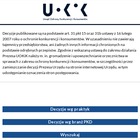
Decyzje publikowane są na podstawie art. 31 pkt 15 oraz 31b ustawy z 16 lutego
2007 roku o ochronie konkurencji i konsumentów. W uzasadnieniu nie zawierają
tajemnicy przedsiębiorstwa, ani żadnych innych informacji chronionych na
podstawie odrębnych przepisów. Zgodnie z wskazaną ustawą do zakresu działania
Prezesa UOKiK należy m. in. gromadzenie i upowszechnianie orzecznictwa w
sprawach z zakresu ochrony konkurencji i konsumentów, w szczególności przez
zamieszczanie decyzji Prezesa Urzędu na stronie internetowej Urzędu, w tym
udostępnianie oznaczenia stron postępowania.
Decyzje Prezesa UOKiK
Decyzje wg praktyk
Decyzje wg branż PKD
Wyszukaj