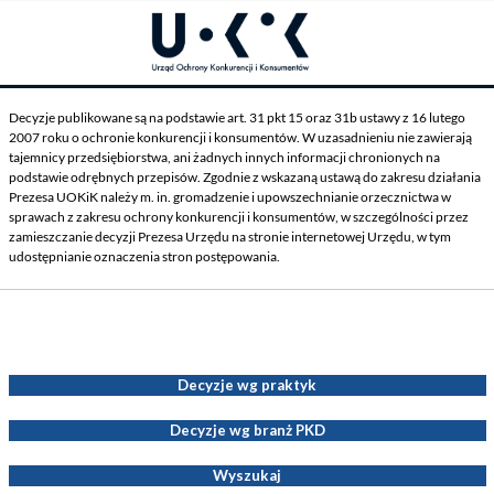
Decyzje publikowane są na podstawie art. 31 pkt 15 oraz 31b ustawy z 16 lutego
2007 roku o ochronie konkurencji i konsumentów. W uzasadnieniu nie zawierają
tajemnicy przedsiębiorstwa, ani żadnych innych informacji chronionych na
podstawie odrębnych przepisów. Zgodnie z wskazaną ustawą do zakresu działania
Prezesa UOKiK należy m. in. gromadzenie i upowszechnianie orzecznictwa w
sprawach z zakresu ochrony konkurencji i konsumentów, w szczególności przez
zamieszczanie decyzji Prezesa Urzędu na stronie internetowej Urzędu, w tym
udostępnianie oznaczenia stron postępowania.
Decyzje Prezesa UOKiK
Decyzje wg praktyk
Decyzje wg branż PKD
Wyszukaj