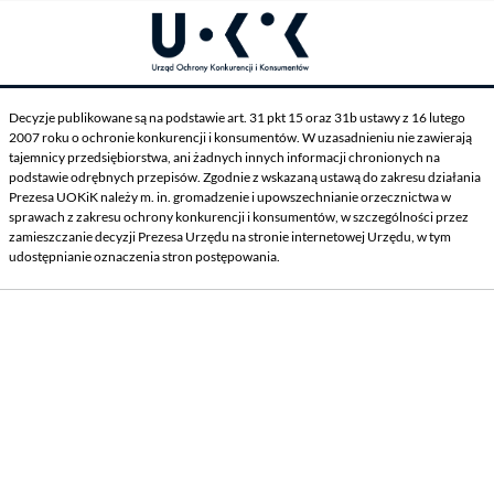
Decyzje publikowane są na podstawie art. 31 pkt 15 oraz 31b ustawy z 16 lutego
2007 roku o ochronie konkurencji i konsumentów. W uzasadnieniu nie zawierają
tajemnicy przedsiębiorstwa, ani żadnych innych informacji chronionych na
podstawie odrębnych przepisów. Zgodnie z wskazaną ustawą do zakresu działania
Prezesa UOKiK należy m. in. gromadzenie i upowszechnianie orzecznictwa w
sprawach z zakresu ochrony konkurencji i konsumentów, w szczególności przez
zamieszczanie decyzji Prezesa Urzędu na stronie internetowej Urzędu, w tym
udostępnianie oznaczenia stron postępowania.