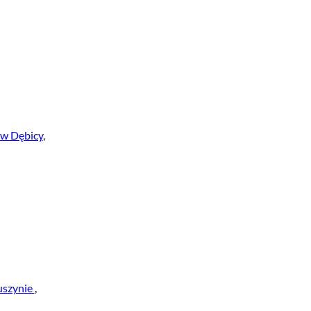
w Dębicy
,
uszynie
,