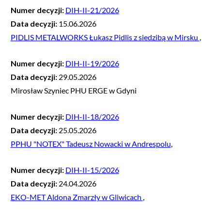
Numer decyzji:
DIH-II-21/2026
Data decyzji:
15.06.2026
PIDLIS METALWORKS Łukasz Pidlis z siedzibą w Mirsku
,
Numer decyzji:
DIH-II-19/2026
Data decyzji:
29.05.2026
Mirosław Szyniec PHU ERGE w Gdyni
Numer decyzji:
DIH-II-18/2026
Data decyzji:
25.05.2026
PPHU "NOTEX" Tadeusz Nowacki w Andrespolu
,
Numer decyzji:
DIH-II-15/2026
Data decyzji:
24.04.2026
EKO-MET Aldona Zmarzły w Gliwicach
,