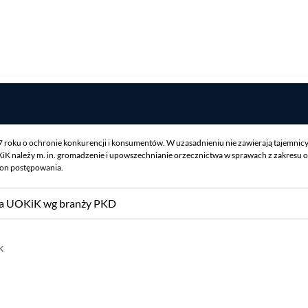
07 roku o ochronie konkurencji i konsumentów. W uzasadnieniu nie zawierają tajemnic
iK należy m. in. gromadzenie i upowszechnianie orzecznictwa w sprawach z zakresu o
ron postępowania.
sa UOKiK wg branży PKD
k