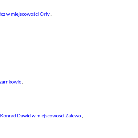
cz w miejscowości Orły
,
Czarnkowie
,
 Konrad Dawid w miejscowości Zalewo
,