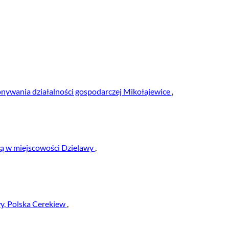
nywania działalności gospodarczej Mikołajewice
,
bą w miejscowości Dzielawy
,
y, Polska Cerekiew
,