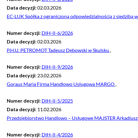
Data decyzji:
02.03.2026
EC-LUK Spółka z ograniczoną odpowiedzialnością z siedzibą 
Numer decyzji:
DIH-II-6/2026
Data decyzji:
02.03.2026
P.H.U. PETROMOT Tadeusz Dębowski w Skulsku
,
Numer decyzji:
DIH-II-9/2026
Data decyzji:
23.02.2026
Goraus Maria Firma Handlowo Usługowa MARGO
,
Numer decyzji:
DIH-II-5/2025
Data decyzji:
11.02.2026
Przedsiębiorstwo Handlowo – Usługowe MAJSTER Arkadiusz Be
Numer decyzji:
DIH-II-4/2026