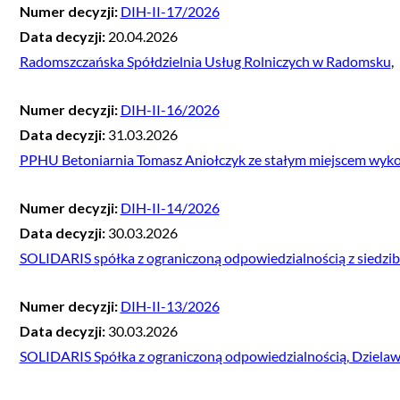
Numer decyzji:
DIH-II-17/2026
Data decyzji:
20.04.2026
Radomszczańska Spółdzielnia Usług Rolniczych w Radomsku
,
Numer decyzji:
DIH-II-16/2026
Data decyzji:
31.03.2026
PPHU Betoniarnia Tomasz Aniołczyk ze stałym miejscem wyko
Numer decyzji:
DIH-II-14/2026
Data decyzji:
30.03.2026
SOLIDARIS spółka z ograniczoną odpowiedzialnością z siedzi
Numer decyzji:
DIH-II-13/2026
Data decyzji:
30.03.2026
SOLIDARIS Spółka z ograniczoną odpowiedzialnością, Dzielaw