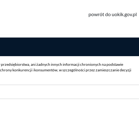
powrót do uokik.gov.pl
y przedsiębiorstwa, ani żadnych innych informacji chronionych na podstawie
chrony konkurencji i konsumentów, w szczególności przez zamieszczanie decyzji