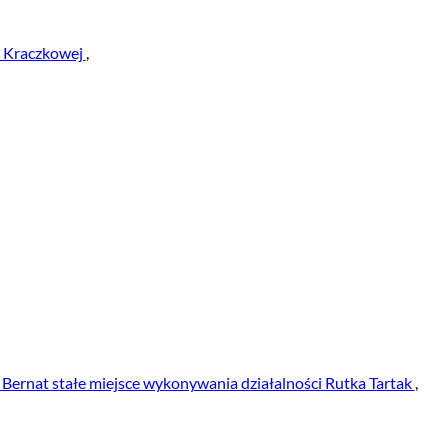
w Kraczkowej
,
rnat stałe miejsce wykonywania działalności Rutka Tartak
,