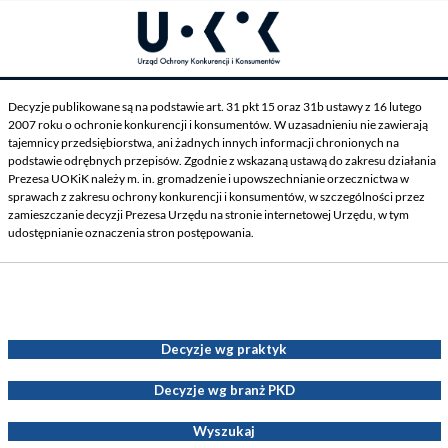
Decyzje publikowane są na podstawie art. 31 pkt 15 oraz 31b ustawy z 16 lutego
2007 roku o ochronie konkurencji i konsumentów. W uzasadnieniu nie zawierają
tajemnicy przedsiębiorstwa, ani żadnych innych informacji chronionych na
podstawie odrębnych przepisów. Zgodnie z wskazaną ustawą do zakresu działania
Prezesa UOKiK należy m. in. gromadzenie i upowszechnianie orzecznictwa w
sprawach z zakresu ochrony konkurencji i konsumentów, w szczególności przez
zamieszczanie decyzji Prezesa Urzędu na stronie internetowej Urzędu, w tym
udostępnianie oznaczenia stron postępowania.
Decyzje Prezesa UOKiK
Decyzje wg praktyk
Decyzje wg branż PKD
Wyszukaj