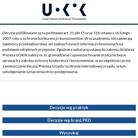
Decyzje publikowane są na podstawie art. 31 pkt 15 oraz 31b ustawy z 16 lutego
2007 roku o ochronie konkurencji i konsumentów. W uzasadnieniu nie zawierają
tajemnicy przedsiębiorstwa, ani żadnych innych informacji chronionych na
podstawie odrębnych przepisów. Zgodnie z wskazaną ustawą do zakresu działania
Prezesa UOKiK należy m. in. gromadzenie i upowszechnianie orzecznictwa w
sprawach z zakresu ochrony konkurencji i konsumentów, w szczególności przez
zamieszczanie decyzji Prezesa Urzędu na stronie internetowej Urzędu, w tym
udostępnianie oznaczenia stron postępowania.
Decyzje Prezesa UOKiK
Decyzje wg praktyk
Decyzje wg branż PKD
Wyszukaj