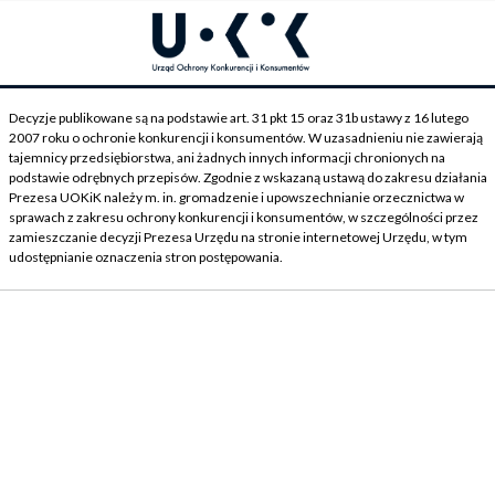
Decyzje publikowane są na podstawie art. 31 pkt 15 oraz 31b ustawy z 16 lutego
2007 roku o ochronie konkurencji i konsumentów. W uzasadnieniu nie zawierają
tajemnicy przedsiębiorstwa, ani żadnych innych informacji chronionych na
podstawie odrębnych przepisów. Zgodnie z wskazaną ustawą do zakresu działania
Prezesa UOKiK należy m. in. gromadzenie i upowszechnianie orzecznictwa w
sprawach z zakresu ochrony konkurencji i konsumentów, w szczególności przez
zamieszczanie decyzji Prezesa Urzędu na stronie internetowej Urzędu, w tym
udostępnianie oznaczenia stron postępowania.