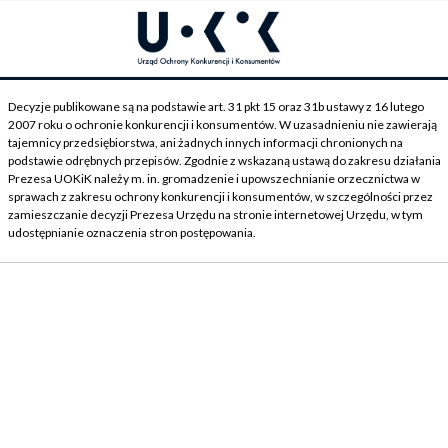
Decyzje publikowane są na podstawie art. 31 pkt 15 oraz 31b ustawy z 16 lutego
2007 roku o ochronie konkurencji i konsumentów. W uzasadnieniu nie zawierają
tajemnicy przedsiębiorstwa, ani żadnych innych informacji chronionych na
podstawie odrębnych przepisów. Zgodnie z wskazaną ustawą do zakresu działania
Prezesa UOKiK należy m. in. gromadzenie i upowszechnianie orzecznictwa w
sprawach z zakresu ochrony konkurencji i konsumentów, w szczególności przez
zamieszczanie decyzji Prezesa Urzędu na stronie internetowej Urzędu, w tym
udostępnianie oznaczenia stron postępowania.