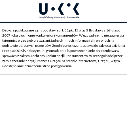
Decyzje publikowane są na podstawie art. 31 pkt 15 oraz 31b ustawy z 16 lutego
2007 roku o ochronie konkurencji i konsumentów. W uzasadnieniu nie zawierają
tajemnicy przedsiębiorstwa, ani żadnych innych informacji chronionych na
podstawie odrębnych przepisów. Zgodnie z wskazaną ustawą do zakresu działania
Prezesa UOKiK należy m. in. gromadzenie i upowszechnianie orzecznictwa w
sprawach z zakresu ochrony konkurencji i konsumentów, w szczególności przez
zamieszczanie decyzji Prezesa Urzędu na stronie internetowej Urzędu, w tym
udostępnianie oznaczenia stron postępowania.