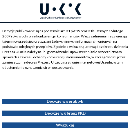
Decyzje publikowane są na podstawie art. 31 pkt 15 oraz 31b ustawy z 16 lutego
2007 roku o ochronie konkurencji i konsumentów. W uzasadnieniu nie zawierają
tajemnicy przedsiębiorstwa, ani żadnych innych informacji chronionych na
podstawie odrębnych przepisów. Zgodnie z wskazaną ustawą do zakresu działania
Prezesa UOKiK należy m. in. gromadzenie i upowszechnianie orzecznictwa w
sprawach z zakresu ochrony konkurencji i konsumentów, w szczególności przez
zamieszczanie decyzji Prezesa Urzędu na stronie internetowej Urzędu, w tym
udostępnianie oznaczenia stron postępowania.
Decyzje Prezesa UOKiK
Decyzje wg praktyk
Decyzje wg branż PKD
Wyszukaj