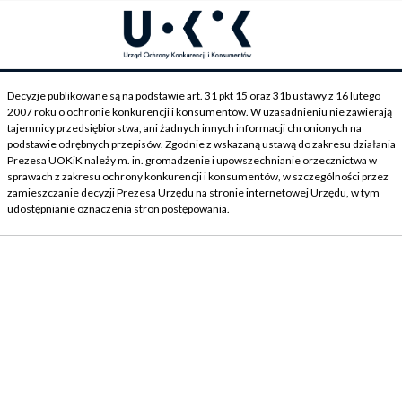
Decyzje publikowane są na podstawie art. 31 pkt 15 oraz 31b ustawy z 16 lutego
2007 roku o ochronie konkurencji i konsumentów. W uzasadnieniu nie zawierają
tajemnicy przedsiębiorstwa, ani żadnych innych informacji chronionych na
podstawie odrębnych przepisów. Zgodnie z wskazaną ustawą do zakresu działania
Prezesa UOKiK należy m. in. gromadzenie i upowszechnianie orzecznictwa w
sprawach z zakresu ochrony konkurencji i konsumentów, w szczególności przez
zamieszczanie decyzji Prezesa Urzędu na stronie internetowej Urzędu, w tym
udostępnianie oznaczenia stron postępowania.