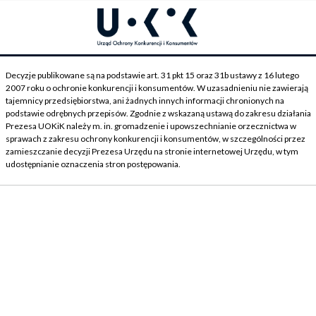
Decyzje publikowane są na podstawie art. 31 pkt 15 oraz 31b ustawy z 16 lutego
2007 roku o ochronie konkurencji i konsumentów. W uzasadnieniu nie zawierają
tajemnicy przedsiębiorstwa, ani żadnych innych informacji chronionych na
podstawie odrębnych przepisów. Zgodnie z wskazaną ustawą do zakresu działania
Prezesa UOKiK należy m. in. gromadzenie i upowszechnianie orzecznictwa w
sprawach z zakresu ochrony konkurencji i konsumentów, w szczególności przez
zamieszczanie decyzji Prezesa Urzędu na stronie internetowej Urzędu, w tym
udostępnianie oznaczenia stron postępowania.