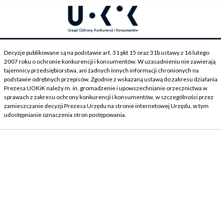
Decyzje publikowane są na podstawie art. 31 pkt 15 oraz 31b ustawy z 16 lutego
2007 roku o ochronie konkurencji i konsumentów. W uzasadnieniu nie zawierają
tajemnicy przedsiębiorstwa, ani żadnych innych informacji chronionych na
podstawie odrębnych przepisów. Zgodnie z wskazaną ustawą do zakresu działania
Prezesa UOKiK należy m. in. gromadzenie i upowszechnianie orzecznictwa w
sprawach z zakresu ochrony konkurencji i konsumentów, w szczególności przez
zamieszczanie decyzji Prezesa Urzędu na stronie internetowej Urzędu, w tym
udostępnianie oznaczenia stron postępowania.