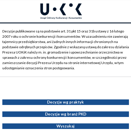
Decyzje publikowane są na podstawie art. 31 pkt 15 oraz 31b ustawy z 16 lutego
2007 roku o ochronie konkurencji i konsumentów. W uzasadnieniu nie zawierają
tajemnicy przedsiębiorstwa, ani żadnych innych informacji chronionych na
podstawie odrębnych przepisów. Zgodnie z wskazaną ustawą do zakresu działania
Prezesa UOKiK należy m. in. gromadzenie i upowszechnianie orzecznictwa w
sprawach z zakresu ochrony konkurencji i konsumentów, w szczególności przez
zamieszczanie decyzji Prezesa Urzędu na stronie internetowej Urzędu, w tym
udostępnianie oznaczenia stron postępowania.
Decyzje Prezesa UOKiK
Decyzje wg praktyk
Decyzje wg branż PKD
Wyszukaj