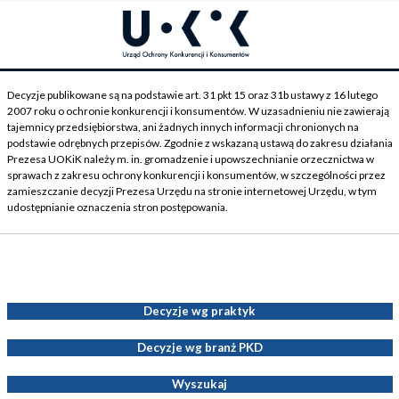
Decyzje publikowane są na podstawie art. 31 pkt 15 oraz 31b ustawy z 16 lutego
2007 roku o ochronie konkurencji i konsumentów. W uzasadnieniu nie zawierają
tajemnicy przedsiębiorstwa, ani żadnych innych informacji chronionych na
podstawie odrębnych przepisów. Zgodnie z wskazaną ustawą do zakresu działania
Prezesa UOKiK należy m. in. gromadzenie i upowszechnianie orzecznictwa w
sprawach z zakresu ochrony konkurencji i konsumentów, w szczególności przez
zamieszczanie decyzji Prezesa Urzędu na stronie internetowej Urzędu, w tym
udostępnianie oznaczenia stron postępowania.
Decyzje Prezesa UOKiK
Decyzje wg praktyk
Decyzje wg branż PKD
Wyszukaj