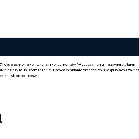
007 roku o ochronie konkurencji i konsumentów. W uzasadnieniu nie zawierają tajemn
OKiK należy m. in. gromadzenie i upowszechnianie orzecznictwa w sprawach z zakre
czenia stron postępowania.
1