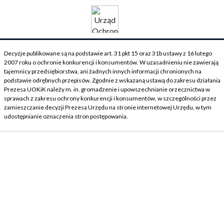
Decyzje publikowane są na podstawie art. 31 pkt 15 oraz 31b ustawy z 16 lutego
2007 roku o ochronie konkurencji i konsumentów. W uzasadnieniu nie zawierają
tajemnicy przedsiębiorstwa, ani żadnych innych informacji chronionych na
podstawie odrębnych przepisów. Zgodnie z wskazaną ustawą do zakresu działania
Prezesa UOKiK należy m. in. gromadzenie i upowszechnianie orzecznictwa w
sprawach z zakresu ochrony konkurencji i konsumentów, w szczególności przez
zamieszczanie decyzji Prezesa Urzędu na stronie internetowej Urzędu, w tym
udostępnianie oznaczenia stron postępowania.