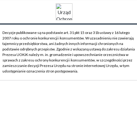
Decyzje publikowane są na podstawie art. 31 pkt 15 oraz 31b ustawy z 16 lutego
2007 roku o ochronie konkurencji i konsumentów. W uzasadnieniu nie zawierają
tajemnicy przedsiębiorstwa, ani żadnych innych informacji chronionych na
podstawie odrębnych przepisów. Zgodnie z wskazaną ustawą do zakresu działania
Prezesa UOKiK należy m. in. gromadzenie i upowszechnianie orzecznictwa w
sprawach z zakresu ochrony konkurencji i konsumentów, w szczególności przez
zamieszczanie decyzji Prezesa Urzędu na stronie internetowej Urzędu, w tym
udostępnianie oznaczenia stron postępowania.