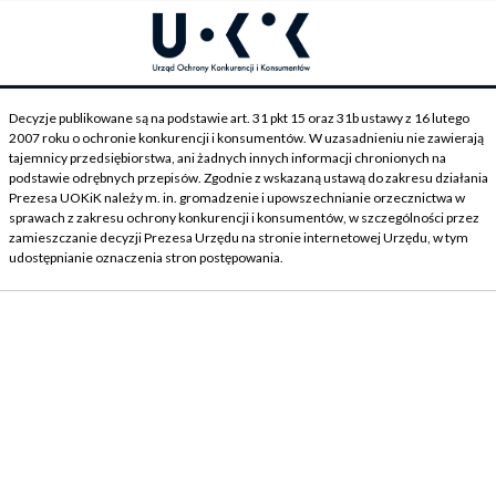
Decyzje publikowane są na podstawie art. 31 pkt 15 oraz 31b ustawy z 16 lutego
2007 roku o ochronie konkurencji i konsumentów. W uzasadnieniu nie zawierają
tajemnicy przedsiębiorstwa, ani żadnych innych informacji chronionych na
podstawie odrębnych przepisów. Zgodnie z wskazaną ustawą do zakresu działania
Prezesa UOKiK należy m. in. gromadzenie i upowszechnianie orzecznictwa w
sprawach z zakresu ochrony konkurencji i konsumentów, w szczególności przez
zamieszczanie decyzji Prezesa Urzędu na stronie internetowej Urzędu, w tym
udostępnianie oznaczenia stron postępowania.