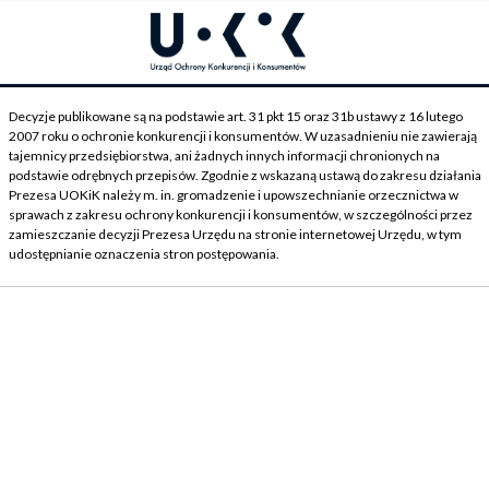
Decyzje publikowane są na podstawie art. 31 pkt 15 oraz 31b ustawy z 16 lutego
2007 roku o ochronie konkurencji i konsumentów. W uzasadnieniu nie zawierają
tajemnicy przedsiębiorstwa, ani żadnych innych informacji chronionych na
podstawie odrębnych przepisów. Zgodnie z wskazaną ustawą do zakresu działania
Prezesa UOKiK należy m. in. gromadzenie i upowszechnianie orzecznictwa w
sprawach z zakresu ochrony konkurencji i konsumentów, w szczególności przez
zamieszczanie decyzji Prezesa Urzędu na stronie internetowej Urzędu, w tym
udostępnianie oznaczenia stron postępowania.