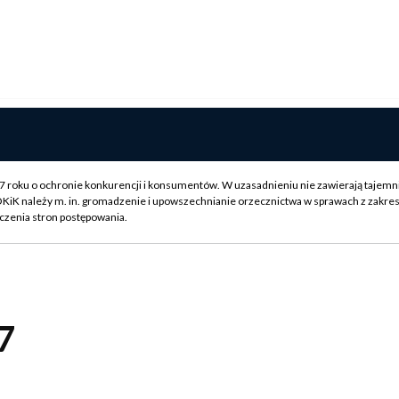
007 roku o ochronie konkurencji i konsumentów. W uzasadnieniu nie zawierają tajemn
OKiK należy m. in. gromadzenie i upowszechnianie orzecznictwa w sprawach z zakre
czenia stron postępowania.
7